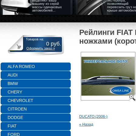
выделяют вашу
экстерьера,
машину из серой
позволяющий
массы одинаковых
перевозить груз н
автомобилей...
крыше автомобил
Рейлинги FIAT
ножками (корот
Товаров на:
0
руб.
Оформить заказ »
ALFA ROMEO
AUDI
BMW
CHERY
CHEVROLET
CITROEN
DUCATO (2006-)
DODGE
« Назад
FIAT
FORD