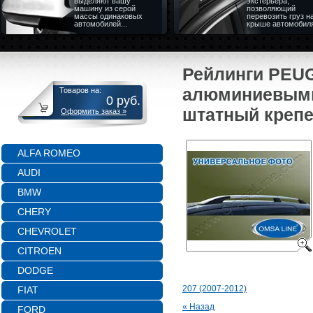
выделяют вашу
экстерьера,
машину из серой
позволяющий
массы одинаковых
перевозить груз н
автомобилей...
крыше автомобил
Рейлинги PEUG
алюминиевыми 
Товаров на:
0
руб.
штатный креп
Оформить заказ »
ALFA ROMEO
AUDI
BMW
CHERY
CHEVROLET
CITROEN
DODGE
207 (2007-2012)
FIAT
« Назад
FORD