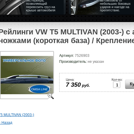
экстерьера,
автомобиль от
позволяющий
небольших боковых
перевозить груз на
ударов и наезде на
крыше автомобиля
препятствие.
Рейлинги VW T5 MULTIVAN (2003-) 
ножками (короткая база) / Креплен
Артикул:
7526903
Производитель:
не указан
Цена:
Кол-во:
7 350
руб.
T5 MULTIVAN (2003-)
« Назад