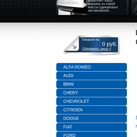
выделяют вашу
машину из серой
массы одинаковых
автомобилей...
Товаров на:
0
руб.
Оформить заказ »
ALFA ROMEO
AUDI
BMW
CHERY
CHEVROLET
CITROEN
DODGE
FIAT
FORD