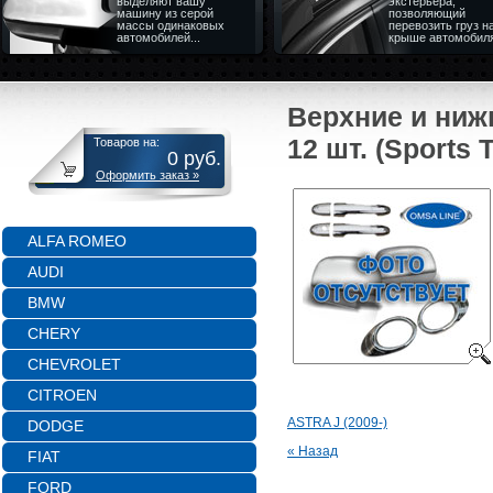
выделяют вашу
экстерьера,
машину из серой
позволяющий
массы одинаковых
перевозить груз н
автомобилей...
крыше автомобил
Верхние и нижн
12 шт. (Sports 
Товаров на:
0
руб.
Оформить заказ »
ALFA ROMEO
AUDI
BMW
CHERY
CHEVROLET
CITROEN
ASTRA J (2009-)
DODGE
« Назад
FIAT
FORD