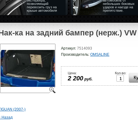
экстерьера,
автомобиль от
позволяющий
небольших боковых
перевозить груз на
ударов и наезде на
крыше автомобиля
препятствие.
Нак-ка на задний бампер (нерж.) VW
Артикул:
7514093
Производитель:
OMSALINE
Цена:
Кол-во:
2 200
руб.
TIGUAN (2007-)
« Назад