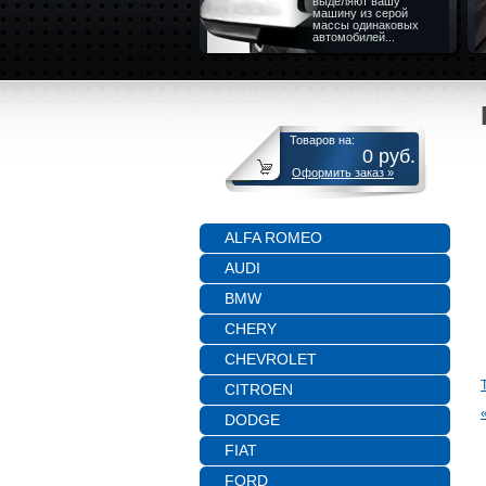
выделяют вашу
машину из серой
массы одинаковых
автомобилей...
Товаров на:
0
руб.
Оформить заказ »
ALFA ROMEO
AUDI
BMW
CHERY
CHEVROLET
CITROEN
DODGE
FIAT
FORD