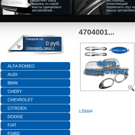
выделяют вашу
экстерьера,
машину из серой
позволяющий
массы одинаковых
перевозить груз н
автомобилей...
крыше автомобил
4704001...
Товаров на:
0
руб.
Оформить заказ »
ALFA ROMEO
AUDI
BMW
CHERY
CHEVROLET
CITROEN
« Назад
DODGE
FIAT
FORD